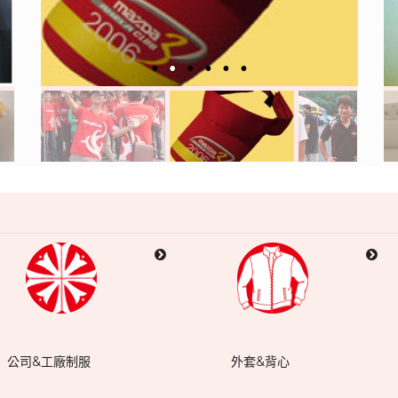
公司&工廠制服
外套&背心