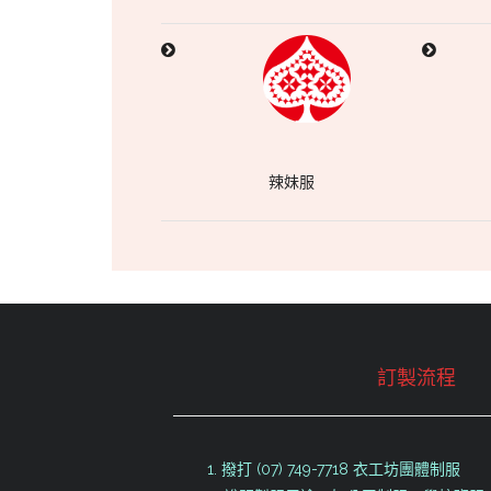
辣妹服
訂製流程
1. 撥打 (07) 749-7718 衣工坊團體制服