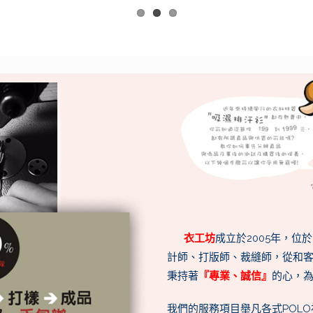
衣
工坊
成立於2005年，位
計師、打版師、裁縫師，從和
秉持著
『專業、誠信』
的心，
我們的服務項目舉凡各式POL